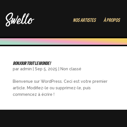
NOS ARTISTES
À PROPOS
BONJOUR TOUT LE MONDE !
par
admin
|
Sep 5, 2025
|
Non classé
Bienvenue sur WordPress. Ceci est votre premier
article. Modifiez-le ou supprimez-le, puis
commencez à écrire !