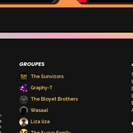
GROUPES
The Sunvizors
Graphy-T
The Bloyet Brothers
Wasaaï
n
Liza liza
s
e
The Sugar Family
e