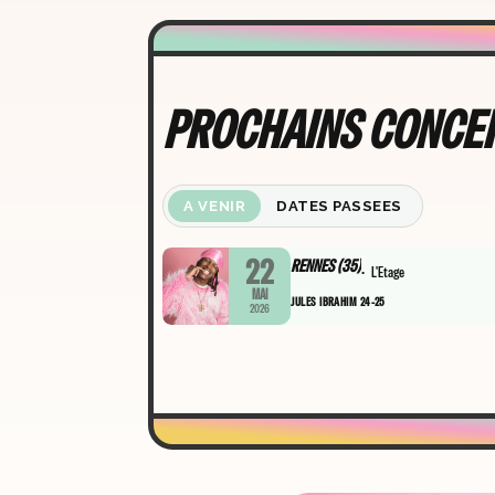
PROCHAINS CONCE
A VENIR
DATES PASSEES
22
RENNES (35)
L'Etage
MAI
JULES IBRAHIM 24-25
2026