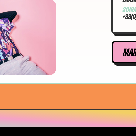
SONI
+33(0)
MAI